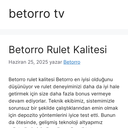
betorro tv
Betorro Rulet Kalitesi
Haziran 25, 2025
yazar
Betorro
Betorro rulet kalitesi Betorro en iyisi olduğunu
düşünüyor ve rulet deneyiminizi daha da iyi hale
getirmek için size daha fazla bonus vermeye
devam ediyorlar. Teknik ekibimiz, sistemimizle
sorunsuz bir şekilde çalıştıklarından emin olmak
için depozito yöntemlerini iyice test etti. Bunun
da ötesinde, gelişmiş teknoloji altyapımız