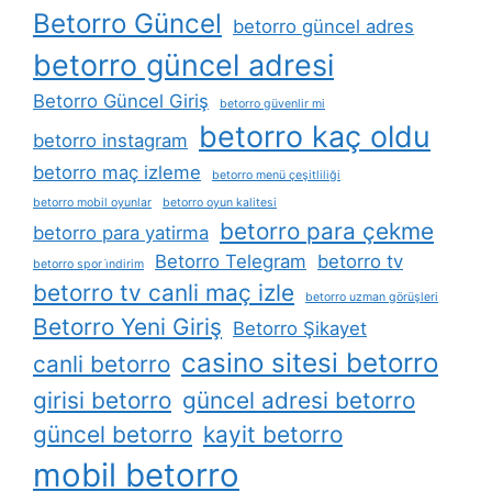
Betorro Güncel
betorro güncel adres
betorro güncel adresi
Betorro Güncel Giriş
betorro güvenlir mi
betorro kaç oldu
betorro instagram
betorro maç izleme
betorro menü çeşitliliği
betorro mobil oyunlar
betorro oyun kalitesi
betorro para çekme
betorro para yatirma
Betorro Telegram
betorro tv
betorro spor i̇ndirim
betorro tv canli maç izle
betorro uzman görüşleri
Betorro Yeni Giriş
Betorro Şikayet
casino sitesi betorro
canli betorro
girisi betorro
güncel adresi betorro
güncel betorro
kayit betorro
mobil betorro