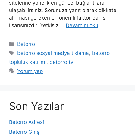
sitelerine yönelik en güncel bağlantılara
ulaşabilirsiniz. Sorunuza yanıt olarak dikkate
alınması gereken en önemli faktör bahis
lisansınızdır. Yetkisiz …
Devamını oku
Kategoriler
Betorro
Etiketler
betorro sosyal medya tıklama
,
betorro
topluluk katılımı
,
betorro tv
Yorum yap
Son Yazılar
Betorro Adresi
Betorro Giriş