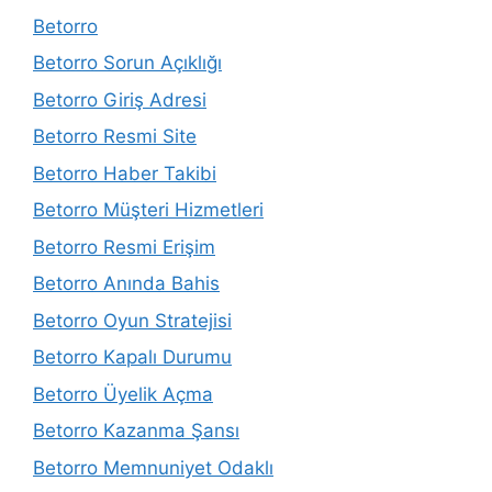
Betorro
Betorro Sorun Açıklığı
Betorro Giriş Adresi
Betorro Resmi Site
Betorro Haber Takibi
Betorro Müşteri Hizmetleri
Betorro Resmi Erişim
Betorro Anında Bahis
Betorro Oyun Stratejisi
Betorro Kapalı Durumu
Betorro Üyelik Açma
Betorro Kazanma Şansı
Betorro Memnuniyet Odaklı