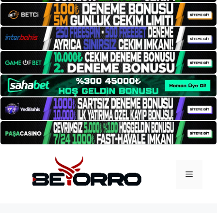
İçeriğe
atla
Menü