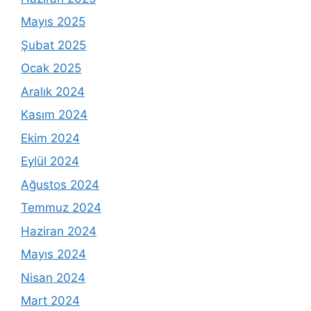
Mayıs 2025
Şubat 2025
Ocak 2025
Aralık 2024
Kasım 2024
Ekim 2024
Eylül 2024
Ağustos 2024
Temmuz 2024
Haziran 2024
Mayıs 2024
Nisan 2024
Mart 2024