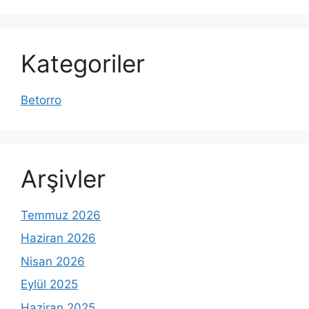
Kategoriler
Betorro
Arşivler
Temmuz 2026
Haziran 2026
Nisan 2026
Eylül 2025
Haziran 2025