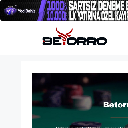
İçeriğe
atla