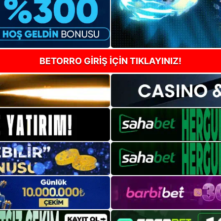
BETORRO GİRİŞ İÇİN TIKLAYINIZ!