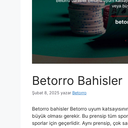
Betorro Bahisler
Şubat 8, 2025
yazar
Betorro
Betorro bahisler Betorro uyum katsayısını
büyük olması gerekir. Bu prensip tüm sporla
sporlar için geçerlidir. Aynı prensip, çok