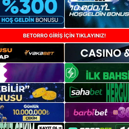
BETORRO GİRİŞ İÇİN TIKLAYINIZ!