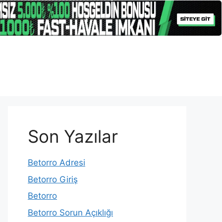
Son Yazılar
Betorro Adresi
Betorro Giriş
Betorro
Betorro Sorun Açıklığı