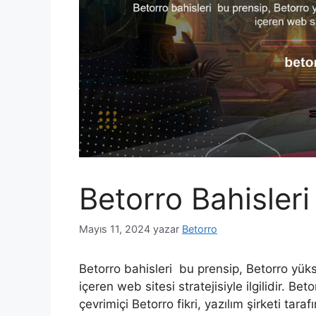
Betorro Bahisleri
Mayıs 11, 2024
yazar
Betorro
Betorro bahisleri bu prensip, Betorro yüks
içeren web sitesi stratejisiyle ilgilidir. 
çevrimiçi Betorro fikri, yazılım şirketi ta