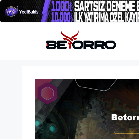
İçeriğe
atla