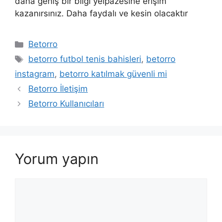
daha geniş bir bilgi yelpazesine erişim
kazanırsınız. Daha faydalı ve kesin olacaktır
Kategoriler
Betorro
Etiketler
betorro futbol tenis bahisleri
,
betorro
instagram
,
betorro katılmak güvenli mi
Betorro İletişim
Betorro Kullanıcıları
Yorum yapın
Yorum