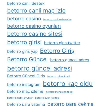
betorro canli destek
betorro canli maç izle
betorro casino
betorro casino deneyim
betorro casino oyunları
betorro casino sitesi
betorro girisi
betorro giris twitter
Betorro Giriş
betorro giris yap
Betorro Güncel
betorro güncel adres
betorro güncel adresi
Betorro Güncel Giriş
betorro güvenlir mi
betorro kaç oldu
betorro instagram
betorro maç izleme
betorro menü çeşitliliği
betorro mobil oyunlar
betorro oyun kalitesi
betorro para çekme
betorro para yatirma