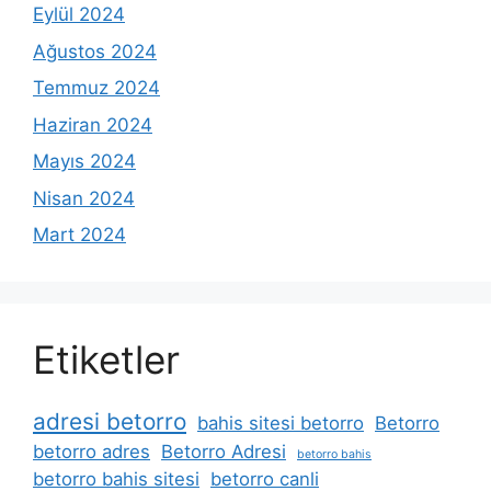
Eylül 2024
Ağustos 2024
Temmuz 2024
Haziran 2024
Mayıs 2024
Nisan 2024
Mart 2024
Etiketler
adresi betorro
bahis sitesi betorro
Betorro
betorro adres
Betorro Adresi
betorro bahis
betorro bahis sitesi
betorro canli