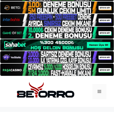
İçeriğe
atla
Menü