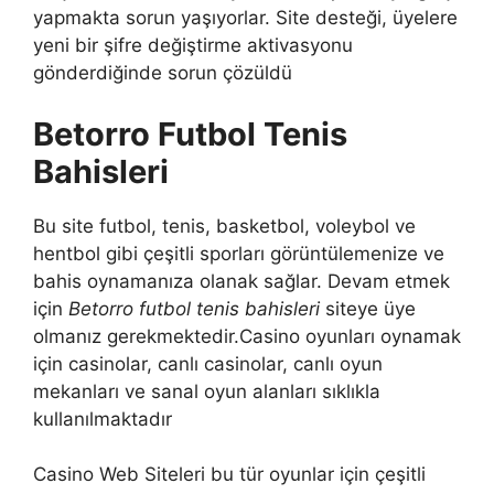
yapmakta sorun yaşıyorlar. Site desteği, üyelere
yeni bir şifre değiştirme aktivasyonu
gönderdiğinde sorun çözüldü
Betorro Futbol Tenis
Bahisleri
Bu site futbol, ​​tenis, basketbol, ​​voleybol ve
hentbol gibi çeşitli sporları görüntülemenize ve
bahis oynamanıza olanak sağlar. Devam etmek
için
Betorro futbol tenis bahisleri
siteye üye
olmanız gerekmektedir.Casino oyunları oynamak
için casinolar, canlı casinolar, canlı oyun
mekanları ve sanal oyun alanları sıklıkla
kullanılmaktadır
Casino Web Siteleri bu tür oyunlar için çeşitli