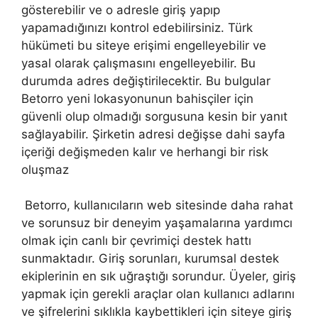
gösterebilir ve o adresle giriş yapıp
yapamadığınızı kontrol edebilirsiniz. Türk
hükümeti bu siteye erişimi engelleyebilir ve
yasal olarak çalışmasını engelleyebilir. Bu
durumda adres değiştirilecektir. Bu bulgular
Betorro yeni lokasyonunun bahisçiler için
güvenli olup olmadığı sorgusuna kesin bir yanıt
sağlayabilir. Şirketin adresi değişse dahi sayfa
içeriği değişmeden kalır ve herhangi bir risk
oluşmaz
Betorro, kullanıcıların web sitesinde daha rahat
ve sorunsuz bir deneyim yaşamalarına yardımcı
olmak için canlı bir çevrimiçi destek hattı
sunmaktadır. Giriş sorunları, kurumsal destek
ekiplerinin en sık uğraştığı sorundur. Üyeler, giriş
yapmak için gerekli araçlar olan kullanıcı adlarını
ve şifrelerini sıklıkla kaybettikleri için siteye giriş