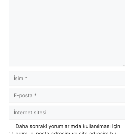
Yorum
İsim
E-
posta
İnternet
sitesi
Daha sonraki yorumlarımda kullanılması için
adım, e-posta adresim ve site adresim bu