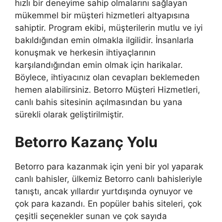
hızlı bir deneyime sahip olmalarını sağlayan
mükemmel bir müşteri hizmetleri altyapısına
sahiptir. Program ekibi, müşterilerin mutlu ve iyi
bakıldığından emin olmakla ilgilidir. İnsanlarla
konuşmak ve herkesin ihtiyaçlarının
karşılandığından emin olmak için harikalar.
Böylece, ihtiyacınız olan cevapları beklemeden
hemen alabilirsiniz. Betorro Müşteri Hizmetleri,
canlı bahis sitesinin açılmasından bu yana
sürekli olarak geliştirilmiştir.
Betorro Kazanç Yolu
Betorro para kazanmak için yeni bir yol yaparak
canlı bahisler, ülkemiz Betorro canlı bahisleriyle
tanıştı, ancak yıllardır yurtdışında oynuyor ve
çok para kazandı. En popüler bahis siteleri, çok
çeşitli seçenekler sunan ve çok sayıda