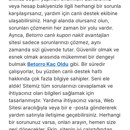
veya hesap bakiyenizle ilgili herhangi bir sorunla
karşılaşırsanız, yardım için canlı destek ekibine
ulaşabilirsiniz. Hangi alanda olursanız olun,
sorunları çözmenin her zaman bir yolu vardır.
Ayrıca,
Betorro canlı kupon nakit avantajları
sitesi sadece sorunlarınızı çözmez, aynı
zamanda sizi güvende tutar. Güvenilir olmak ve
esnek olmak arasında mükemmel bir dengeyi
bulmak
Betorro Kaç Oldu
gibi. Bir süredir
çalışıyorlar, bu yüzden canlı destek hattı
hakkında çok fazla bilgiye sahipler. Seni ele
aldık! Sitemiz tüm sorularınızı cevaplamak ve
ihtiyacınız olan bilgileri sağlamak için
tasarlanmıştır. Yardıma ihtiyacınız varsa, Web
Sitesi aracılığıyla veya bir e -posta göndererek
yardım satırıyla iletişime geçebilirsiniz. Herhangi
bir sorununuz varsa, onları arayın, hemen size
geri dönecekler. Ekip, sitenin iyi çalıştığından