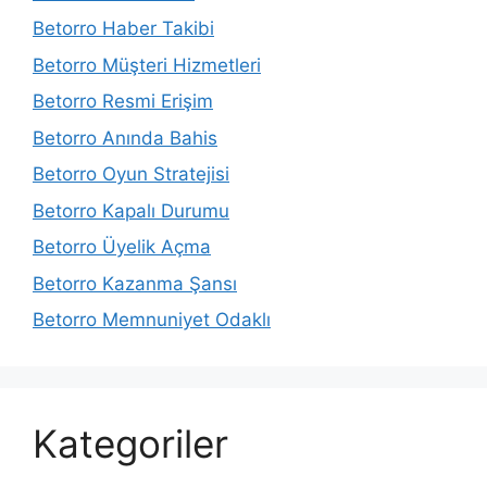
Betorro Haber Takibi
Betorro Müşteri Hizmetleri
Betorro Resmi Erişim
Betorro Anında Bahis
Betorro Oyun Stratejisi
Betorro Kapalı Durumu
Betorro Üyelik Açma
Betorro Kazanma Şansı
Betorro Memnuniyet Odaklı
Kategoriler