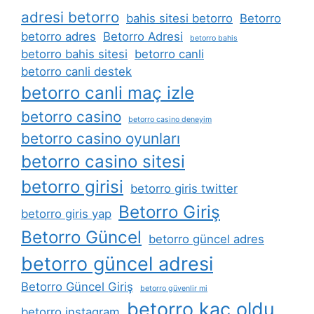
adresi betorro
bahis sitesi betorro
Betorro
betorro adres
Betorro Adresi
betorro bahis
betorro bahis sitesi
betorro canli
betorro canli destek
betorro canli maç izle
betorro casino
betorro casino deneyim
betorro casino oyunları
betorro casino sitesi
betorro girisi
betorro giris twitter
Betorro Giriş
betorro giris yap
Betorro Güncel
betorro güncel adres
betorro güncel adresi
Betorro Güncel Giriş
betorro güvenlir mi
betorro kaç oldu
betorro instagram