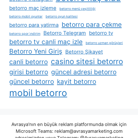
betorro maç izleme
betorro menü çeşitliliği
betorro mobil oyunlar
betorro oyun kalitesi
betorro para çekme
betorro para yatirma
Betorro Telegram
betorro tv
betorro spor i̇ndirim
betorro tv canli maç izle
betorro uzman görüşleri
Betorro Yeni Giriş
Betorro Şikayet
casino sitesi betorro
canli betorro
girisi betorro
güncel adresi betorro
güncel betorro
kayit betorro
mobil betorro
Avrasya'nın en büyük reklam platformunda olmak için
Microsoft Teams:
reklam@avrasyamarketing.com
adresimizden veya Telegram: @Avrasyamarketing