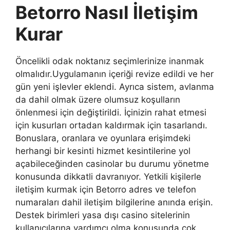
Betorro Nasıl İletişim
Kurar
Öncelikli odak noktanız seçimlerinize inanmak
olmalıdır.Uygulamanın içeriği revize edildi ve her
gün yeni işlevler eklendi. Ayrıca sistem, avlanma
da dahil olmak üzere olumsuz koşulların
önlenmesi için değiştirildi. İçinizin rahat etmesi
için kusurları ortadan kaldırmak için tasarlandı.
Bonuslara, oranlara ve oyunlara erişimdeki
herhangi bir kesinti hizmet kesintilerine yol
açabileceğinden casinolar bu durumu yönetme
konusunda dikkatli davranıyor. Yetkili kişilerle
iletişim kurmak için Betorro adres ve telefon
numaraları dahil iletişim bilgilerine anında erişin.
Destek birimleri yasa dışı casino sitelerinin
kullanıcılarına yardımcı olma konusunda çok