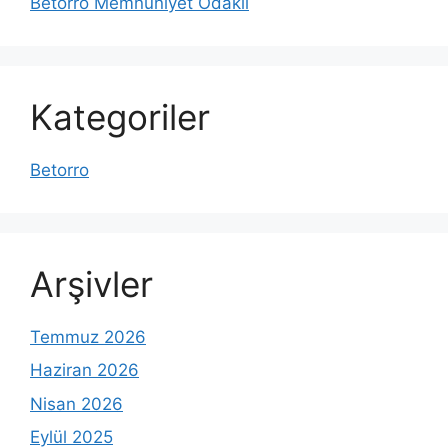
Betorro Memnuniyet Odaklı
Kategoriler
Betorro
Arşivler
Temmuz 2026
Haziran 2026
Nisan 2026
Eylül 2025