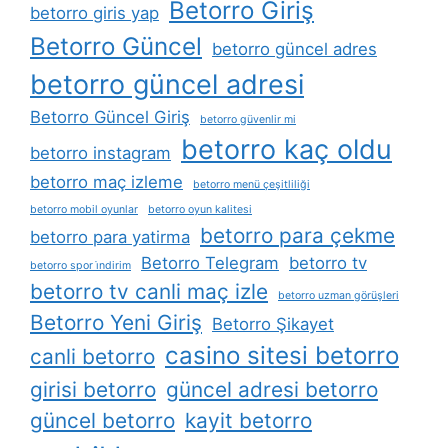
Betorro Giriş
betorro giris yap
Betorro Güncel
betorro güncel adres
betorro güncel adresi
Betorro Güncel Giriş
betorro güvenlir mi
betorro kaç oldu
betorro instagram
betorro maç izleme
betorro menü çeşitliliği
betorro mobil oyunlar
betorro oyun kalitesi
betorro para çekme
betorro para yatirma
Betorro Telegram
betorro tv
betorro spor i̇ndirim
betorro tv canli maç izle
betorro uzman görüşleri
Betorro Yeni Giriş
Betorro Şikayet
casino sitesi betorro
canli betorro
girisi betorro
güncel adresi betorro
güncel betorro
kayit betorro