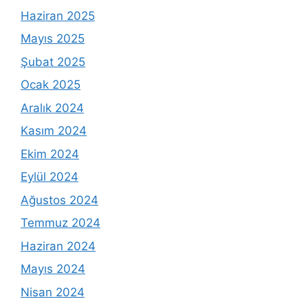
Haziran 2025
Mayıs 2025
Şubat 2025
Ocak 2025
Aralık 2024
Kasım 2024
Ekim 2024
Eylül 2024
Ağustos 2024
Temmuz 2024
Haziran 2024
Mayıs 2024
Nisan 2024