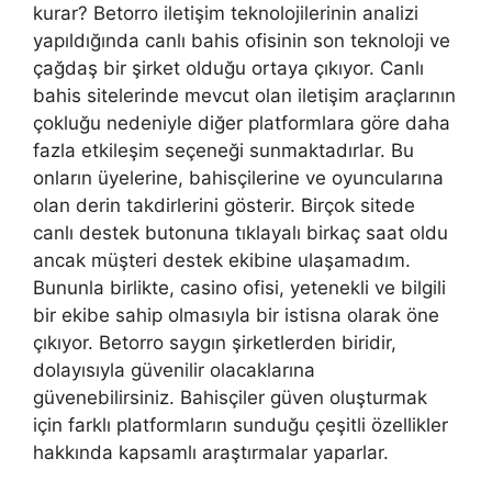
kurar? Betorro iletişim teknolojilerinin analizi
yapıldığında canlı bahis ofisinin son teknoloji ve
çağdaş bir şirket olduğu ortaya çıkıyor. Canlı
bahis sitelerinde mevcut olan iletişim araçlarının
çokluğu nedeniyle diğer platformlara göre daha
fazla etkileşim seçeneği sunmaktadırlar. Bu
onların üyelerine, bahisçilerine ve oyuncularına
olan derin takdirlerini gösterir. Birçok sitede
canlı destek butonuna tıklayalı birkaç saat oldu
ancak müşteri destek ekibine ulaşamadım.
Bununla birlikte, casino ofisi, yetenekli ve bilgili
bir ekibe sahip olmasıyla bir istisna olarak öne
çıkıyor. Betorro saygın şirketlerden biridir,
dolayısıyla güvenilir olacaklarına
güvenebilirsiniz. Bahisçiler güven oluşturmak
için farklı platformların sunduğu çeşitli özellikler
hakkında kapsamlı araştırmalar yaparlar.