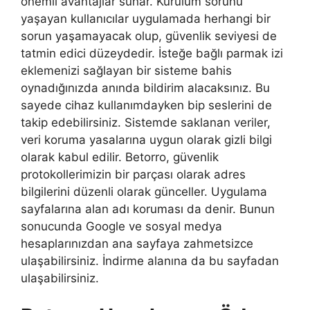
önemli avantajlar sunar. Kurulum sorunu
yaşayan kullanıcılar uygulamada herhangi bir
sorun yaşamayacak olup, güvenlik seviyesi de
tatmin edici düzeydedir. İsteğe bağlı parmak izi
eklemenizi sağlayan bir sisteme bahis
oynadığınızda anında bildirim alacaksınız. Bu
sayede cihaz kullanımdayken bip seslerini de
takip edebilirsiniz. Sistemde saklanan veriler,
veri koruma yasalarına uygun olarak gizli bilgi
olarak kabul edilir. Betorro, güvenlik
protokollerimizin bir parçası olarak adres
bilgilerini düzenli olarak günceller. Uygulama
sayfalarına alan adı koruması da denir. Bunun
sonucunda Google ve sosyal medya
hesaplarınızdan ana sayfaya zahmetsizce
ulaşabilirsiniz. İndirme alanına da bu sayfadan
ulaşabilirsiniz.