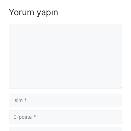
Yorum yapın
Yorum
İsim
E-
posta
İnternet