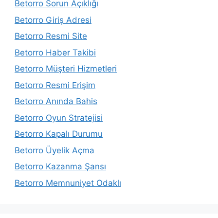
Betorro Sorun Açıklığı
Betorro Giriş Adresi
Betorro Resmi Site
Betorro Haber Takibi
Betorro Müşteri Hizmetleri
Betorro Resmi Erişim
Betorro Anında Bahis
Betorro Oyun Stratejisi
Betorro Kapalı Durumu
Betorro Üyelik Açma
Betorro Kazanma Şansı
Betorro Memnuniyet Odaklı