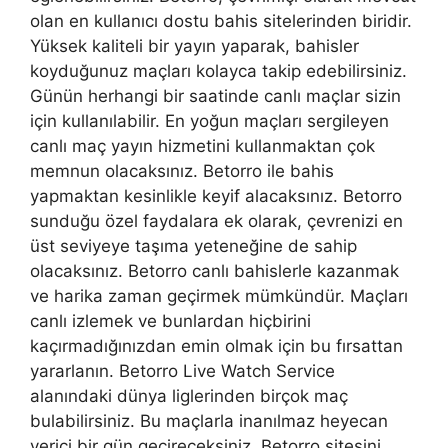
olan en kullanıcı dostu bahis sitelerinden biridir.
Yüksek kaliteli bir yayın yaparak, bahisler
koyduğunuz maçları kolayca takip edebilirsiniz.
Günün herhangi bir saatinde canlı maçlar sizin
için kullanılabilir. En yoğun maçları sergileyen
canlı maç yayın hizmetini kullanmaktan çok
memnun olacaksınız. Betorro ile bahis
yapmaktan kesinlikle keyif alacaksınız. Betorro
sunduğu özel faydalara ek olarak, çevrenizi en
üst seviyeye taşıma yeteneğine de sahip
olacaksınız. Betorro canlı bahislerle kazanmak
ve harika zaman geçirmek mümkündür. Maçları
canlı izlemek ve bunlardan hiçbirini
kaçırmadığınızdan emin olmak için bu fırsattan
yararlanın. Betorro Live Watch Service
alanındaki dünya liglerinden birçok maç
bulabilirsiniz. Bu maçlarla inanılmaz heyecan
verici bir gün geçireceksiniz. Betorro sitesini