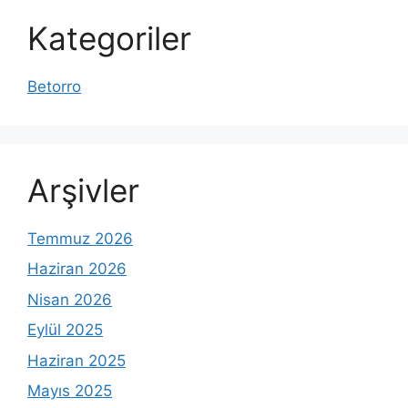
Kategoriler
Betorro
Arşivler
Temmuz 2026
Haziran 2026
Nisan 2026
Eylül 2025
Haziran 2025
Mayıs 2025