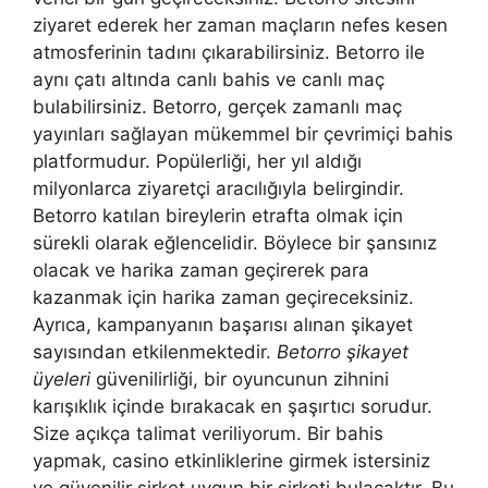
ziyaret ederek her zaman maçların nefes kesen
atmosferinin tadını çıkarabilirsiniz. Betorro ile
aynı çatı altında canlı bahis ve canlı maç
bulabilirsiniz. Betorro, gerçek zamanlı maç
yayınları sağlayan mükemmel bir çevrimiçi bahis
platformudur. Popülerliği, her yıl aldığı
milyonlarca ziyaretçi aracılığıyla belirgindir.
Betorro katılan bireylerin etrafta olmak için
sürekli olarak eğlencelidir. Böylece bir şansınız
olacak ve harika zaman geçirerek para
kazanmak için harika zaman geçireceksiniz.
Ayrıca, kampanyanın başarısı alınan şikayet
sayısından etkilenmektedir.
Betorro şikayet
üyeleri
güvenilirliği, bir oyuncunun zihnini
karışıklık içinde bırakacak en şaşırtıcı sorudur.
Size açıkça talimat veriliyorum. Bir bahis
yapmak, casino etkinliklerine girmek istersiniz
ve güvenilir şirket uygun bir şirketi bulacaktır. Bu