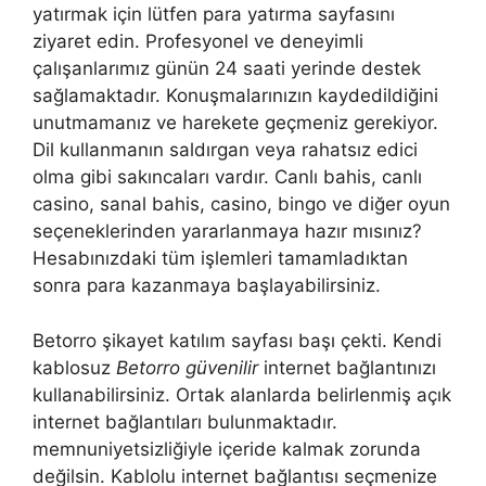
yatırmak için lütfen para yatırma sayfasını
ziyaret edin. Profesyonel ve deneyimli
çalışanlarımız günün 24 saati yerinde destek
sağlamaktadır. Konuşmalarınızın kaydedildiğini
unutmamanız ve harekete geçmeniz gerekiyor.
Dil kullanmanın saldırgan veya rahatsız edici
olma gibi sakıncaları vardır. Canlı bahis, canlı
casino, sanal bahis, casino, bingo ve diğer oyun
seçeneklerinden yararlanmaya hazır mısınız?
Hesabınızdaki tüm işlemleri tamamladıktan
sonra para kazanmaya başlayabilirsiniz.
Betorro şikayet katılım sayfası başı çekti. Kendi
kablosuz
Betorro güvenilir
internet bağlantınızı
kullanabilirsiniz. Ortak alanlarda belirlenmiş açık
internet bağlantıları bulunmaktadır.
memnuniyetsizliğiyle içeride kalmak zorunda
değilsin. Kablolu internet bağlantısı seçmenize