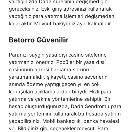
yaptığınızda Dada sürecinin değişmediğini
göreceksiniz. Eski giriş adresinizi kullanarak
yaptığınız para yatırma işlemleri değişmeden
kalacaktır. Mevcut bakiyeniz aynı kalmalıdır.
Betorro Güvenilir
Paranızı saygın yasa dışı casino sitelerine
yatırmanızı öneririz. Popüler bir yasa dışı
casinonun adresi harcama sorunu
yaratmamalıdır. şikayeti, casino severlerin
anında ödeme yaptığı geçen yıl en çok
konuşulan açıklamalardan biriydi. Hızlı para
yatırma ve çekme yöntemlerine sahiptir. Bir
hesap oluşturduğunuzda, Dada Sendromu para
yatırma yöntemini kullanarak bu hesaba yatırım
yapabilirsiniz. Mobil bankacılık, banka havalesi
vb. Bildiğiniz gibi seçenekler mevcut. Para