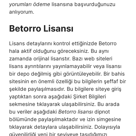
yorumları ödeme
lisansına başvurduğunuzu
anlıyorum.
Betorro Lisansı
Lisans detaylarını kontrol ettiğinizde Betorro
hala aktif olduğunu göreceksiniz. Bu aynı
zamanda orijinal lisanstır. Bazı web siteleri
lisans ayrıntılarını yayınlamayabilir veya lisansı
bir depo değilmiş gibi görüntüleyebilir. Bir bahis
sitesinin en önemli özelliği bu bilgilerin şeffaf bir
şekilde paylaşılmasıdır. Bu bilgilere siteye giriş
yaptıktan sonra aşağıdaki Şirket Bilgileri
sekmesine tıklayarak ulaşabilirsiniz. Bu arada
bu veriler aşağıdaki
Betorro lisansı
dipnot
bölümünde paylaşılmaktadır ve izin simgesine
tıklayarak detaylara ulaşabilirsiniz. Dolayısıyla
güvenilirliği yeni bir seviyeye taşıdığımızı