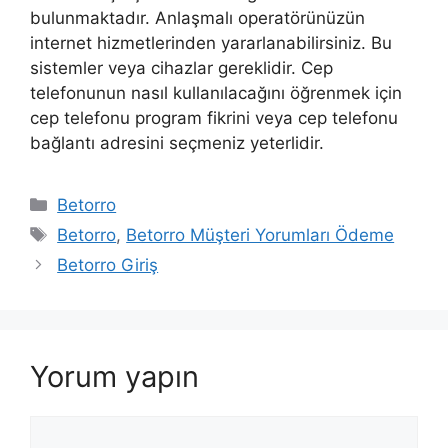
bulunmaktadır. Anlaşmalı operatörünüzün
internet hizmetlerinden yararlanabilirsiniz. Bu
sistemler veya cihazlar gereklidir. Cep
telefonunun nasıl kullanılacağını öğrenmek için
cep telefonu program fikrini veya cep telefonu
bağlantı adresini seçmeniz yeterlidir.
Kategoriler
Betorro
Etiketler
Betorro
,
Betorro Müşteri Yorumları Ödeme
Betorro Giriş
Yorum yapın
Yorum