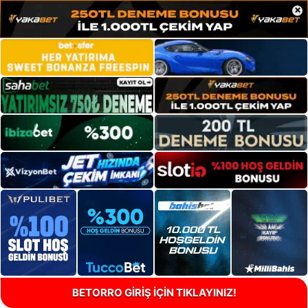
×
BETORRO GİRİŞ İÇİN TIKLAYINIZ!