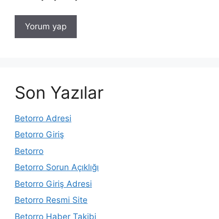
Son Yazılar
Betorro Adresi
Betorro Giriş
Betorro
Betorro Sorun Açıklığı
Betorro Giriş Adresi
Betorro Resmi Site
Betorro Haber Takibi