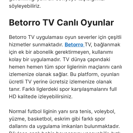
söyleyebiliriz.
Betorro TV Canlı Oyunlar
Betorro TV uygulaması oyun severler için çeşitli
hizmetler sunmaktadır.
Betorro
TV, bağlanmak
için ek bir abonelik gerektirmeyen, kullanımı
kolay bir uygulamadır. TV dünya çapındaki
hemen hemen tüm spor liglerinin maçlarını canlı
izlemenize olanak sağlar. Bu platform, oyunları
ücretli TV yerine ücretsiz izlemenize olanak
tanır. Farklı liglerdeki spor karşılaşmalarını full
HD kalitede izleyebilirsiniz.
Normal futbol liginin yanı sıra tenis, voleybol,
yüzme, basketbol, eskrim gibi farklı spor
dallarını da uygulama imkanları bulunmaktadır.