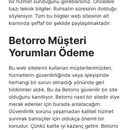
bir hizmet sunduğunu görebilirsiniz. Öncelikle
bazı teknik bilgiler. Ruhsatın süresinin dolduğu
söyleniyor. Tüm bu bilgiler web sitesinin alt
kısmında şeffaf bir şekilde paylaşılmaktadır.
Betorro Müşteri
Yorumları Ödeme
Bu web sitelerini kullanan müşterilerimizden,
hizmetlerin güvenilirliğinde veya işleyişinde
herhangi bir sorun olmadığı yönünde geri
bildirimler aldık. Bu da Betorro güvenilir bir site
olduğunu kanıtlıyor. Betorro nasıl bir sitedir diye
merak edenler için burada anlatacağım.
Güvenilirlik sorunu yaşamadan kaliteli hizmet
sunmak bahisçiler için oldukça önemli bir
konudur. Çünkü kalite iyi kazanç getirir. Betorro