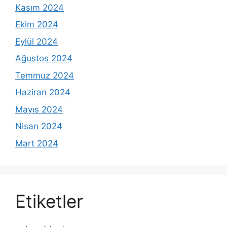
Kasım 2024
Ekim 2024
Eylül 2024
Ağustos 2024
Temmuz 2024
Haziran 2024
Mayıs 2024
Nisan 2024
Mart 2024
Etiketler