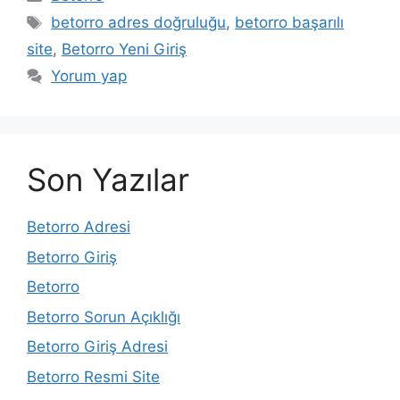
Etiketler
betorro adres doğruluğu
,
betorro başarılı
site
,
Betorro Yeni Giriş
Yorum yap
Son Yazılar
Betorro Adresi
Betorro Giriş
Betorro
Betorro Sorun Açıklığı
Betorro Giriş Adresi
Betorro Resmi Site