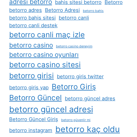
adresi betorro
bahis sitesi betorro
Betorro
betorro adres
Betorro Adresi
betorro bahis
betorro bahis sitesi
betorro canli
betorro canli destek
betorro canli maç izle
betorro casino
betorro casino deneyim
betorro casino oyunları
betorro casino sitesi
betorro girisi
betorro giris twitter
Betorro Giriş
betorro giris yap
Betorro Güncel
betorro güncel adres
betorro güncel adresi
Betorro Güncel Giriş
betorro güvenlir mi
betorro kaç oldu
betorro instagram