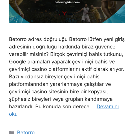
Betorro adres doğruluğu Betorro lütfen yeni giriş
adresinin doğruluğu hakkında biraz güvence
verebilir misiniz? Birçok çevrimiçi bahis tutkunu,
Google aramaları yaparak çevrimiçi bahis ve
çevrimiçi casino platformlarını aktif olarak arıyor.
Bazı vicdansız bireyler çevrimiçi bahis
platformlarından yararlanmaya çalıştılar ve
çevrimiçi casino sitesinin bire bir kopyası,
şüphesiz bireyleri veya grupları kandırmaya
hazırlandı. Bu konuda son derece …
Devamını
oku
Kategoriler
Betorro