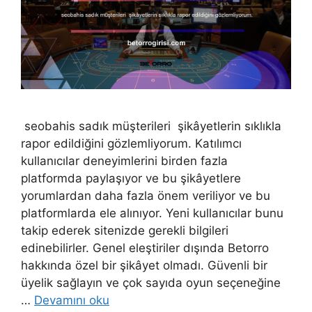
seobahis sadık müşterileri şikâyetlerin sıklıkla
rapor edildiğini gözlemliyorum. Katılımcı
kullanıcılar deneyimlerini birden fazla
platformda paylaşıyor ve bu şikâyetlere
yorumlardan daha fazla önem veriliyor ve bu
platformlarda ele alınıyor. Yeni kullanıcılar bunu
takip ederek sitenizde gerekli bilgileri
edinebilirler. Genel eleştiriler dışında Betorro
hakkında özel bir şikâyet olmadı. Güvenli bir
üyelik sağlayın ve çok sayıda oyun seçeneğine
…
Devamını oku