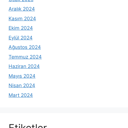
Aralık 2024
Kasım 2024
Ekim 2024
Eylül 2024
Ağustos 2024
Temmuz 2024
Haziran 2024
Mayıs 2024
Nisan 2024
Mart 2024
Etiketler