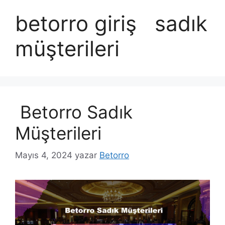
betorro giriş sadık
müşterileri
Betorro Sadık
Müşterileri
Mayıs 4, 2024
yazar
Betorro