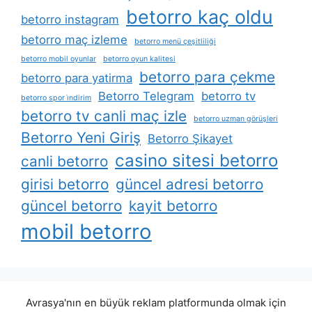
betorro kaç oldu
betorro instagram
betorro maç izleme
betorro menü çeşitliliği
betorro mobil oyunlar
betorro oyun kalitesi
betorro para çekme
betorro para yatirma
Betorro Telegram
betorro tv
betorro spor i̇ndirim
betorro tv canli maç izle
betorro uzman görüşleri
Betorro Yeni Giriş
Betorro Şikayet
casino sitesi betorro
canli betorro
girisi betorro
güncel adresi betorro
güncel betorro
kayit betorro
mobil betorro
Avrasya'nın en büyük reklam platformunda olmak için