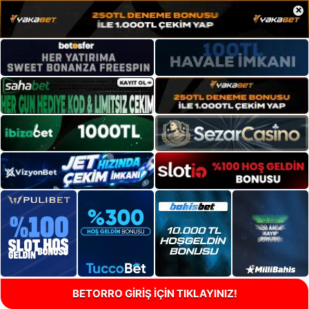
×
BETORRO GİRİŞ İÇİN TIKLAYINIZ!