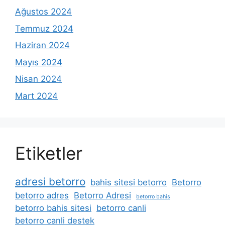
Ağustos 2024
Temmuz 2024
Haziran 2024
Mayıs 2024
Nisan 2024
Mart 2024
Etiketler
adresi betorro
bahis sitesi betorro
Betorro
betorro adres
Betorro Adresi
betorro bahis
betorro bahis sitesi
betorro canli
betorro canli destek