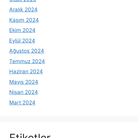
Aralık 2024
Kasım 2024
Ekim 2024
Eylül 2024
Ağustos 2024
Temmuz 2024
Haziran 2024
Mayıs 2024
Nisan 2024
Mart 2024
Etiketler