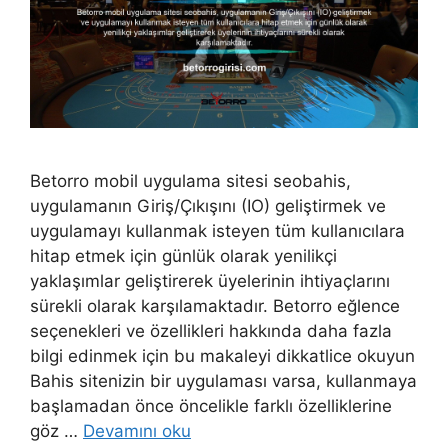
Betorro mobil uygulama sitesi seobahis,
uygulamanın Giriş/Çıkışını (IO) geliştirmek ve
uygulamayı kullanmak isteyen tüm kullanıcılara
hitap etmek için günlük olarak yenilikçi
yaklaşımlar geliştirerek üyelerinin ihtiyaçlarını
sürekli olarak karşılamaktadır. Betorro eğlence
seçenekleri ve özellikleri hakkında daha fazla
bilgi edinmek için bu makaleyi dikkatlice okuyun
Bahis sitenizin bir uygulaması varsa, kullanmaya
başlamadan önce öncelikle farklı özelliklerine
göz …
Devamını oku