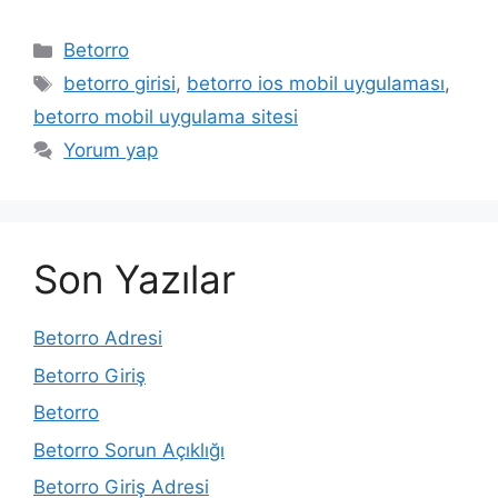
Kategoriler
Betorro
Etiketler
betorro girisi
,
betorro ios mobil uygulaması
,
betorro mobil uygulama sitesi
Yorum yap
Son Yazılar
Betorro Adresi
Betorro Giriş
Betorro
Betorro Sorun Açıklığı
Betorro Giriş Adresi