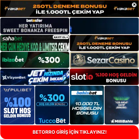
×
BETORRO GİRİŞ İÇİN TIKLAYINIZ!