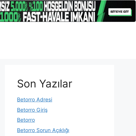
Son Yazılar
Betorro Adresi
Betorro Giriş
Betorro
Betorro Sorun Açıklığı