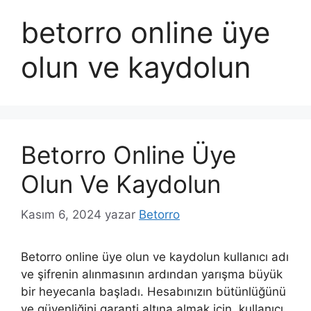
betorro online üye
olun ve kaydolun
Betorro Online Üye
Olun Ve Kaydolun
Kasım 6, 2024
yazar
Betorro
Betorro online üye olun ve kaydolun kullanıcı adı
ve şifrenin alınmasının ardından yarışma büyük
bir heyecanla başladı. Hesabınızın bütünlüğünü
ve güvenliğini garanti altına almak için, kullanıcı