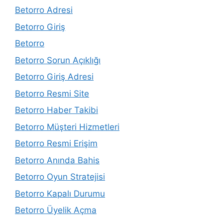
Betorro Adresi
Betorro Giriş
Betorro
Betorro Sorun Açıklığı
Betorro Giriş Adresi
Betorro Resmi Site
Betorro Haber Takibi
Betorro Müşteri Hizmetleri
Betorro Resmi Erişim
Betorro Anında Bahis
Betorro Oyun Stratejisi
Betorro Kapalı Durumu
Betorro Üyelik Açma