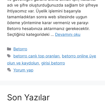
adı ve şifre oluşturduğunuzda sağlam bir şifreye
ihtiyacımız var. Üyelik işlemini başarıyla
tamamladıktan sonra web sitesinde uygun
ödeme yöntemine karar vermeniz ve parayı
Betorro hesabınıza aktarmanız gerekecektir.
Seçtiğiniz kategorideki …
Devamını oku
Kategoriler
Betorro
Etiketler
betorro canlı top oranları
,
betorro online üye
olun ve kaydolun
,
girisi betorro
Yorum yap
Son Yazılar