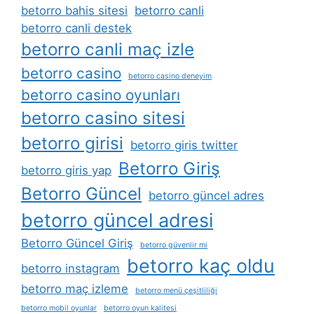
betorro bahis sitesi
betorro canli
betorro canli destek
betorro canli maç izle
betorro casino
betorro casino deneyim
betorro casino oyunları
betorro casino sitesi
betorro girisi
betorro giris twitter
Betorro Giriş
betorro giris yap
Betorro Güncel
betorro güncel adres
betorro güncel adresi
Betorro Güncel Giriş
betorro güvenlir mi
betorro kaç oldu
betorro instagram
betorro maç izleme
betorro menü çeşitliliği
betorro mobil oyunlar
betorro oyun kalitesi