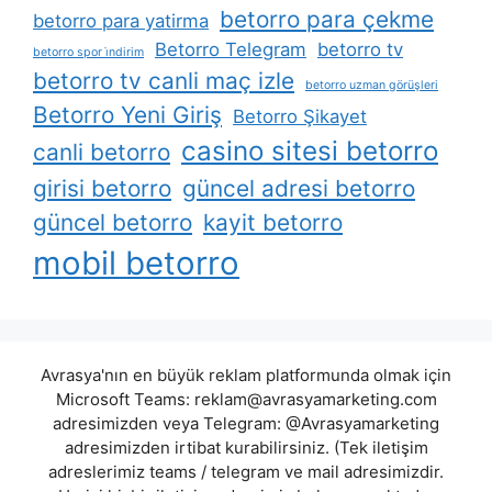
betorro para çekme
betorro para yatirma
Betorro Telegram
betorro tv
betorro spor i̇ndirim
betorro tv canli maç izle
betorro uzman görüşleri
Betorro Yeni Giriş
Betorro Şikayet
casino sitesi betorro
canli betorro
girisi betorro
güncel adresi betorro
güncel betorro
kayit betorro
mobil betorro
Avrasya'nın en büyük reklam platformunda olmak için
Microsoft Teams:
reklam@avrasyamarketing.com
adresimizden veya Telegram: @Avrasyamarketing
adresimizden irtibat kurabilirsiniz. (Tek iletişim
adreslerimiz teams / telegram ve mail adresimizdir.