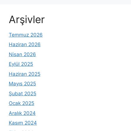
Arşivler
Temmuz 2026
Haziran 2026
Nisan 2026
Eylül 2025
Haziran 2025
Mayıs 2025
Şubat 2025
Ocak 2025
Aralık 2024
Kasım 2024