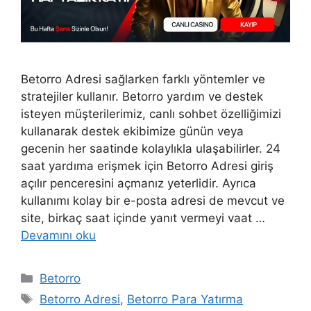
Betorro Adresi sağlarken farklı yöntemler ve
stratejiler kullanır. Betorro yardım ve destek
isteyen müşterilerimiz, canlı sohbet özelliğimizi
kullanarak destek ekibimize günün veya
gecenin her saatinde kolaylıkla ulaşabilirler. 24
saat yardıma erişmek için Betorro Adresi giriş
açılır penceresini açmanız yeterlidir. Ayrıca
kullanımı kolay bir e-posta adresi de mevcut ve
site, birkaç saat içinde yanıt vermeyi vaat …
Devamını oku
Kategoriler
Betorro
Etiketler
Betorro Adresi
,
Betorro Para Yatırma