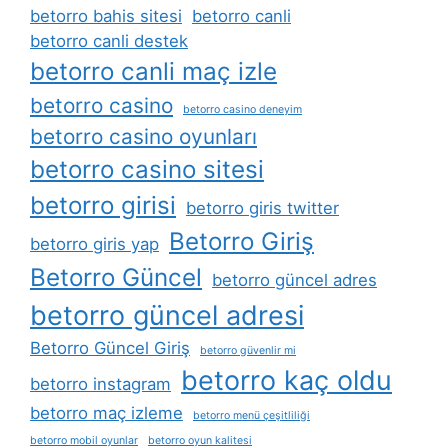
betorro bahis sitesi
betorro canli
betorro canli destek
betorro canli maç izle
betorro casino
betorro casino deneyim
betorro casino oyunları
betorro casino sitesi
betorro girisi
betorro giris twitter
Betorro Giriş
betorro giris yap
Betorro Güncel
betorro güncel adres
betorro güncel adresi
Betorro Güncel Giriş
betorro güvenlir mi
betorro kaç oldu
betorro instagram
betorro maç izleme
betorro menü çeşitliliği
betorro mobil oyunlar
betorro oyun kalitesi