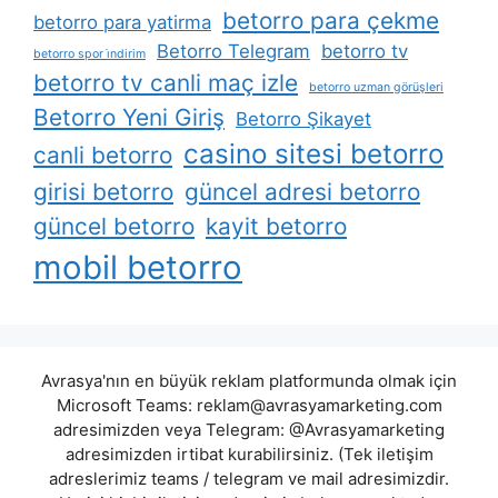
betorro para çekme
betorro para yatirma
Betorro Telegram
betorro tv
betorro spor i̇ndirim
betorro tv canli maç izle
betorro uzman görüşleri
Betorro Yeni Giriş
Betorro Şikayet
casino sitesi betorro
canli betorro
girisi betorro
güncel adresi betorro
güncel betorro
kayit betorro
mobil betorro
Avrasya'nın en büyük reklam platformunda olmak için
Microsoft Teams:
reklam@avrasyamarketing.com
adresimizden veya Telegram: @Avrasyamarketing
adresimizden irtibat kurabilirsiniz. (Tek iletişim
adreslerimiz teams / telegram ve mail adresimizdir.