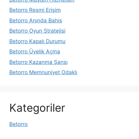
Betorro Resmi Erişim
Betorro Anında Bahis
Betorro Oyun Stratejisi
Betorro Kapalı Durumu
Betorro Üyelik Açma
Betorro Kazanma Şansı
Betorro Memnuniyet Odaklı
Kategoriler
Betorro