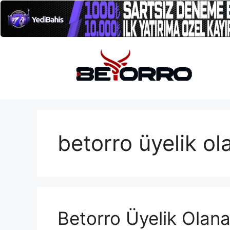
İçeriğe
atla
betorro üyelik ol
Betorro Üyelik Olana