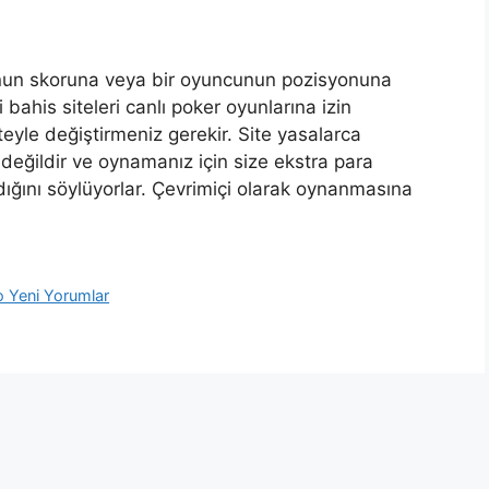
nun skoruna veya bir oyuncunun pozisyonuna
 bahis siteleri canlı poker oyunlarına izin
iteyle değiştirmeniz gerekir. Site yasalarca
değildir ve oynamanız için size ekstra para
ığını söylüyorlar. Çevrimiçi olarak oynanmasına
o Yeni Yorumlar