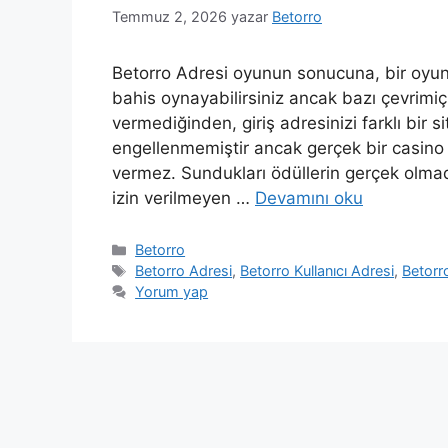
Temmuz 2, 2026
yazar
Betorro
Betorro Adresi oyunun sonucuna, bir oyu
bahis oynayabilirsiniz ancak bazı çevrimiçi
vermediğinden, giriş adresinizi farklı bir s
engellenmemiştir ancak gerçek bir casino 
vermez. Sundukları ödüllerin gerçek olmad
izin verilmeyen …
Devamını oku
Kategoriler
Betorro
Etiketler
Betorro Adresi
,
Betorro Kullanıcı Adresi
,
Betorr
Yorum yap