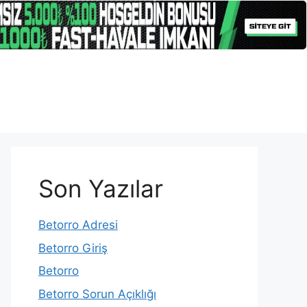
Son Yazılar
Betorro Adresi
Betorro Giriş
Betorro
Betorro Sorun Açıklığı